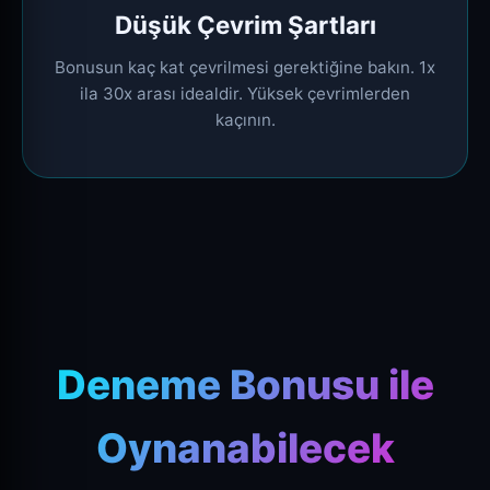
Düşük Çevrim Şartları
Bonusun kaç kat çevrilmesi gerektiğine bakın. 1x
ila 30x arası idealdir. Yüksek çevrimlerden
kaçının.
Deneme Bonusu ile
Oynanabilecek