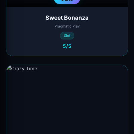
Sweet Bonanza
Pragmatic Play
Slot
5/5