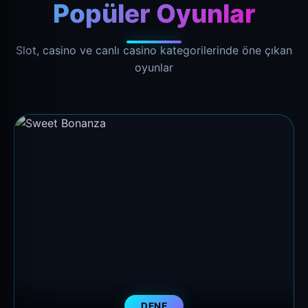
Popüler Oyunlar
Slot, casino ve canlı casino kategorilerinde öne çıkan
oyunlar
DENE