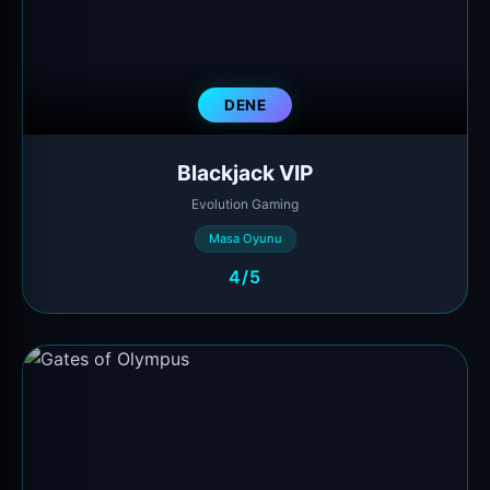
DENE
Blackjack VIP
Evolution Gaming
Masa Oyunu
4/5