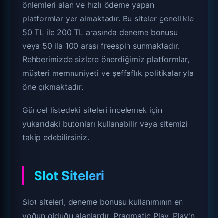
önlemleri alan ve hızlı ödeme yapan
platformlar yer almaktadır. Bu siteler genellikle
50 TL ile 200 TL arasında deneme bonusu
veya 50 ila 100 arası freespin sunmaktadır.
Rehberimizde sizlere önerdiğimiz platformlar,
müşteri memnuniyeti ve şeffaflık politikalarıyla
öne çıkmaktadır.
Güncel listedeki siteleri incelemek için
yukarıdaki butonları kullanabilir veya sitemizi
takip edebilirsiniz.
Slot Siteleri
Slot siteleri, deneme bonusu kullanımının en
yoğun olduğu alanlardır. Pragmatic Play, Play'n