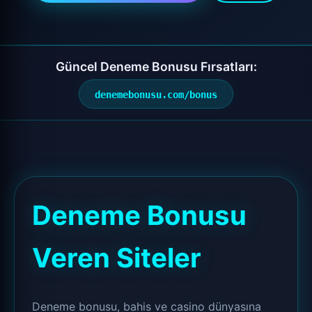
Güncel Deneme Bonusu Fırsatları:
denemebonusu.com/bonus
Deneme Bonusu
Veren Siteler
Deneme bonusu, bahis ve casino dünyasına