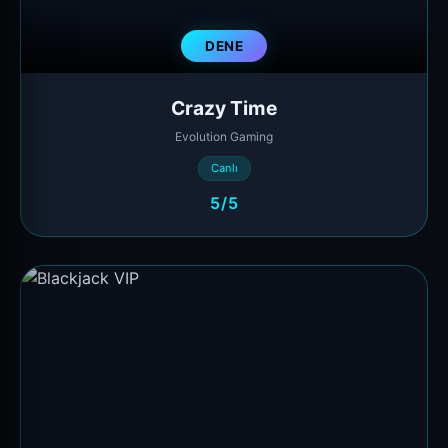
DENE
Crazy Time
Evolution Gaming
Canlı
5/5