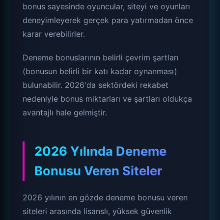
bonus sayesinde oyuncular, siteyi ve oyunları
deneyimleyerek gerçek para yatırmadan önce
karar verebilirler.
Deneme bonuslarının belirli çevrim şartları
(bonusun belirli bir katı kadar oynanması)
bulunabilir. 2026'da sektördeki rekabet
nedeniyle bonus miktarları ve şartları oldukça
avantajlı hale gelmiştir.
2026 Yılında Deneme
Bonusu Veren Siteler
2026 yılının en gözde deneme bonusu veren
siteleri arasında lisanslı, yüksek güvenlik