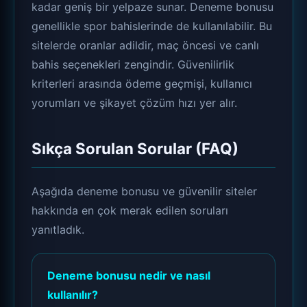
kadar geniş bir yelpaze sunar. Deneme bonusu
genellikle spor bahislerinde de kullanılabilir. Bu
sitelerde oranlar adildir, maç öncesi ve canlı
bahis seçenekleri zengindir. Güvenilirlik
kriterleri arasında ödeme geçmişi, kullanıcı
yorumları ve şikayet çözüm hızı yer alır.
Sıkça Sorulan Sorular (FAQ)
Aşağıda deneme bonusu ve güvenilir siteler
hakkında en çok merak edilen soruları
yanıtladık.
Deneme bonusu nedir ve nasıl
kullanılır?