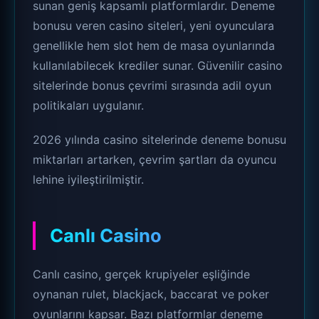
sunan geniş kapsamlı platformlardır. Deneme
bonusu veren casino siteleri, yeni oyunculara
genellikle hem slot hem de masa oyunlarında
kullanılabilecek krediler sunar. Güvenilir casino
sitelerinde bonus çevrimi sırasında adil oyun
politikaları uygulanır.
2026 yılında casino sitelerinde deneme bonusu
miktarları artarken, çevrim şartları da oyuncu
lehine iyileştirilmiştir.
Canlı Casino
Canlı casino, gerçek krupiyeler eşliğinde
oynanan rulet, blackjack, baccarat ve poker
oyunlarını kapsar. Bazı platformlar deneme