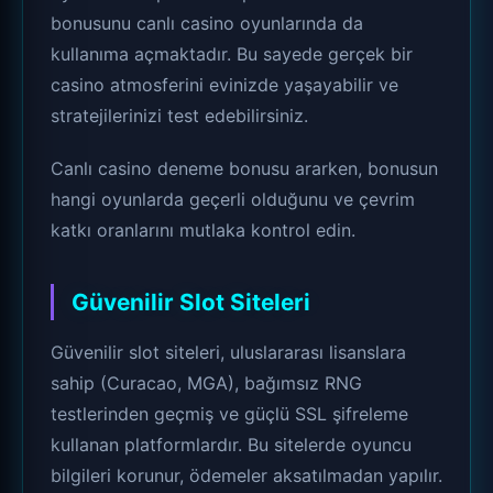
bonusunu canlı casino oyunlarında da
kullanıma açmaktadır. Bu sayede gerçek bir
casino atmosferini evinizde yaşayabilir ve
stratejilerinizi test edebilirsiniz.
Canlı casino deneme bonusu ararken, bonusun
hangi oyunlarda geçerli olduğunu ve çevrim
katkı oranlarını mutlaka kontrol edin.
Güvenilir Slot Siteleri
Güvenilir slot siteleri, uluslararası lisanslara
sahip (Curacao, MGA), bağımsız RNG
testlerinden geçmiş ve güçlü SSL şifreleme
kullanan platformlardır. Bu sitelerde oyuncu
bilgileri korunur, ödemeler aksatılmadan yapılır.